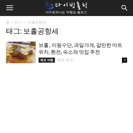
홈
태그
보홀공항세
태그: 보홀공항세
보홀 , 이동수단, 과일가게, 갈만한 마트
위치, 환전, 숙소와 맛집 추천
2023-10-21
해외 여행
0