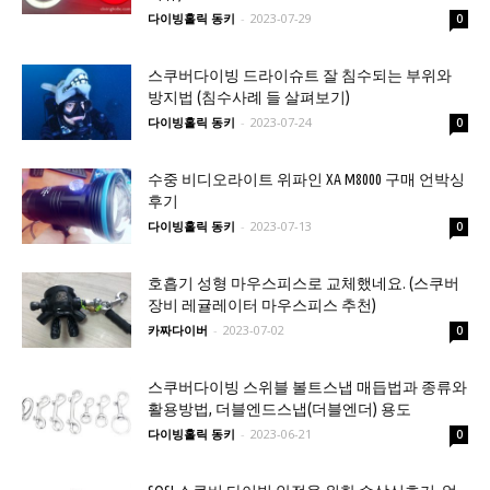
다이빙홀릭 동키
-
2023-07-29
0
스쿠버다이빙 드라이슈트 잘 침수되는 부위와
방지법 (침수사례 들 살펴보기)
다이빙홀릭 동키
-
2023-07-24
0
수중 비디오라이트 위파인 XA M8000 구매 언박싱
후기
다이빙홀릭 동키
-
2023-07-13
0
호흡기 성형 마우스피스로 교체했네요. (스쿠버
장비 레귤레이터 마우스피스 추천)
카짜다이버
-
2023-07-02
0
스쿠버다이빙 스위블 볼트스냅 매듭법과 종류와
활용방법, 더블엔드스냅(더블엔더) 용도
다이빙홀릭 동키
-
2023-06-21
0