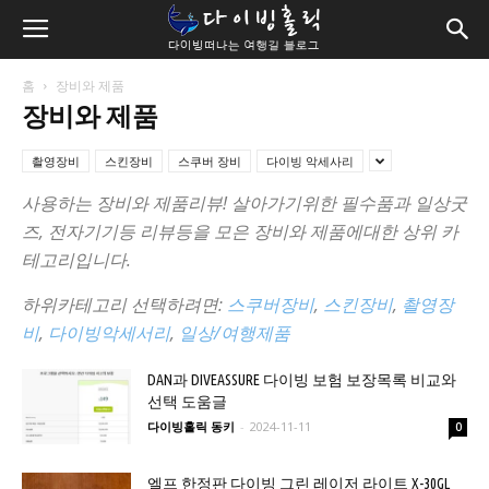
홈
장비와 제품
장비와 제품
촬영장비
스킨장비
스쿠버 장비
다이빙 악세사리
사용하는 장비와 제품리뷰! 살아가기위한 필수품과 일상굿
즈, 전자기기등 리뷰등을 모은 장비와 제품에대한 상위 카
테고리입니다.
하위카테고리 선택하려면:
스쿠버장비
,
스킨장비
,
촬영장
비
,
다이빙악세서리
,
일상/여행제품
DAN과 DIVEASSURE 다이빙 보험 보장목록 비교와
선택 도움글
다이빙홀릭 동키
-
2024-11-11
0
엘프 한정판 다이빙 그린 레이저 라이트 X-30GL