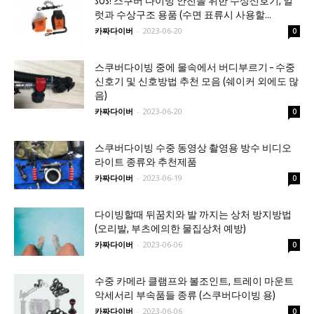
SOS! 스쿠버 다이빙 안전을 위한 수상신호기, 얼
럿과 수상구조 용품 (수면 표류시 사용할...
카짜다이버
-
2023-06-20
0
스쿠버다이빙 중에 물속에서 버디부르기 – 수중
신호기 및 신호방법 추천 모음 (쉐이커 외에도 많
음)
카짜다이버
-
2023-06-20
0
스쿠버다이빙 수중 동영상 촬영용 방수 비디오
라이트 종류와 추천제품
카짜다이버
-
2023-06-19
0
다이빙할때 뒤꿈치와 발 까지는 상처 방지방법
(오리발, 부츠에의한 물집상처 예방)
카짜다이버
-
2023-06-06
0
수중 카메라 클램프와 볼조인트, 트레이 마운트
악세서리 부속품들 종류 (스쿠버다이빙 용)
카짜다이버
-
2023-06-06
0