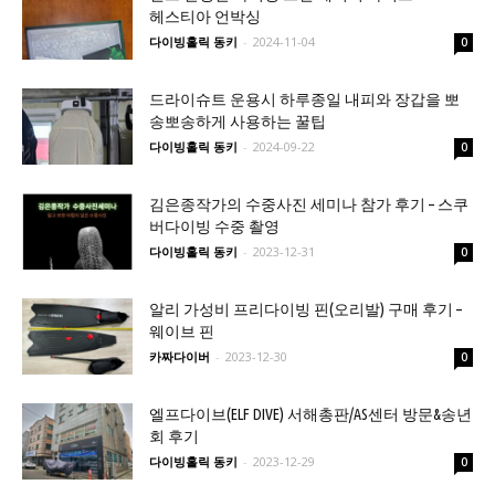
헤스티아 언박싱
다이빙홀릭 동키
-
2024-11-04
0
드라이슈트 운용시 하루종일 내피와 장갑을 뽀
송뽀송하게 사용하는 꿀팁
다이빙홀릭 동키
-
2024-09-22
0
김은종작가의 수중사진 세미나 참가 후기 – 스쿠
버다이빙 수중 촬영
다이빙홀릭 동키
-
2023-12-31
0
알리 가성비 프리다이빙 핀(오리발) 구매 후기 –
웨이브 핀
카짜다이버
-
2023-12-30
0
엘프다이브(ELF DIVE) 서해총판/AS센터 방문&송년
회 후기
다이빙홀릭 동키
-
2023-12-29
0