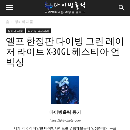
홈
장비와 제품
장비와 제품
다이빙 악세사리
엘프 한정판 다이빙 그린 레이
저 라이트 X-30GL 헤스티아 언
박싱
다이빙홀릭 동키
https://divingholic.com
세계 각국의 다양한 다이빙사이트를 경험해보는게 인생최대의 목표