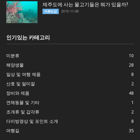
제주도에 사는 물고기들은 뭐가 있을까?
2019-11-08
어류도감
인기있는 카테고리
미분류
10
해양생물
28
일상 및 여행 제품
8
산호 및 말미잘
2
장비와 제품
48
연체동물 및 기타
1
조개류 및 갑각류
2
다이빙영상 및 포인트 소개
8
여행길
35