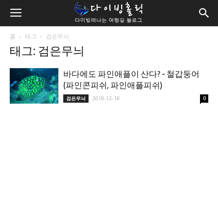
홈
태그
검은무늬
태그: 검은무늬
바다에도 파인애플이 산다? – 철갑둥어
(파인콘피쉬, 파인애플피쉬)
2018-12-18
검은무늬
0