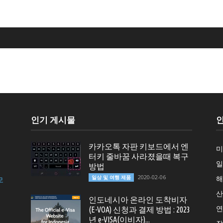
인기 게시물
카카오톡 자판 키보드에서 엔
미
터키 줄바꿈 사라졌을때 복구
일
방법
2020-02-06
일상 및 여행 제품
해
모
산
인도네시아 온라인 도착비자
연
(E-VOA) 신청과 결제 방법 : 2023
년 e-VISA(이비자)...