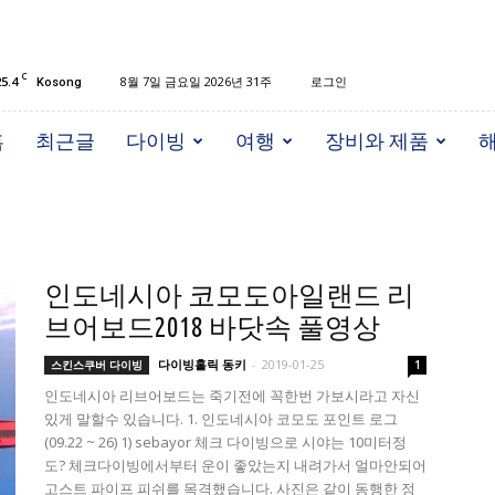
C
25.4
8월 7일 금요일 2026년 31주
로그인
Kosong
홈
최근글
다이빙
여행
장비와 제품
인도네시아 코모도아일랜드 리
브어보드2018 바닷속 풀영상
다이빙홀릭 동키
-
2019-01-25
스킨스쿠버 다이빙
1
인도네시아 리브어보드는 죽기전에 꼭한번 가보시라고 자신
있게 말할수 있습니다. 1. 인도네시아 코모도 포인트 로그
(09.22 ~ 26) 1) sebayor 체크 다이빙으로 시야는 10미터정
도? 체크다이빙에서부터 운이 좋았는지 내려가서 얼마안되어
고스트 파이프 피쉬를 목격했습니다. 사진은 같이 동행한 정