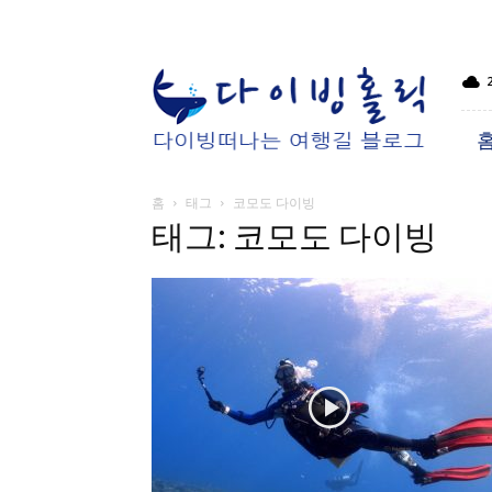
다
이
빙
홀
릭
홈
태그
코모도 다이빙
태그: 코모도 다이빙