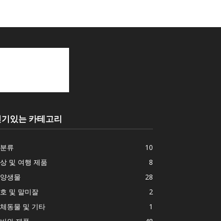
인기있는 카테고리
분류
10
상 및 여행 제품
8
양생물
28
호 및 말미잘
2
체동물 및 기타
1