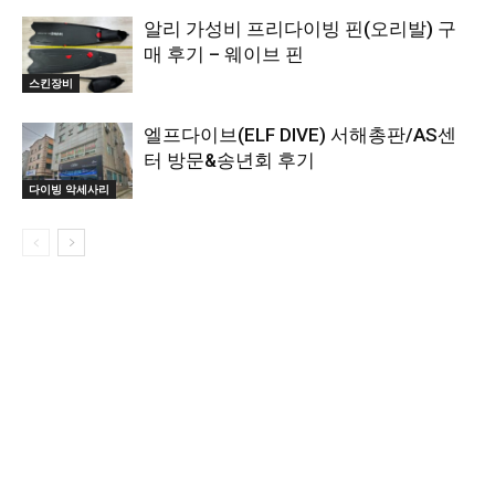
알리 가성비 프리다이빙 핀(오리발) 구
매 후기 – 웨이브 핀
스킨장비
엘프다이브(ELF DIVE) 서해총판/AS센
터 방문&송년회 후기
다이빙 악세사리