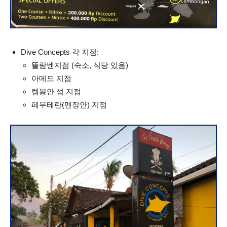
Dive Concepts 각 지점:
뚤람벤지점 (숙소, 식당 있음)
아메드 지점
렘봉안 섬 지점
페무테란(멘장안) 지점