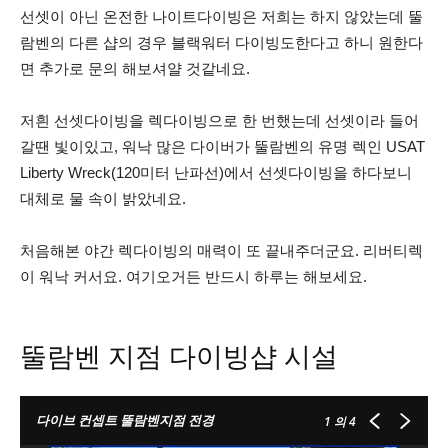
선셋이 아닌 온전한 나이트다이빙은 저희는 하지 않았는데 뚤
람벤의 다른 샵의 경우 블랙워터 다이빙도한다고 하니 원한다
면 추가로 문의 해보셔얄 것같네요.
저흰 선셋다이빙을 렉다이빙으로 한 번했는데 선셋이라 들어
갈땐 빛이있고, 워낙 많은 다이버가 뚤람벤의 유명 렉인 USAT
Liberty Wreck(120미터 난파선)에서 선셋다이빙을 하다보니
대체로 물 속이 밝았네요.
처음해본 야간 렉다이빙의 매력이 또 끝내주더군요. 리버티렉
이 워낙 커서요. 여기오거든 반드시 하루는 해보세요.
뚤람벤 지점 다이빙샵 시설
다이브 컨셉트 뚤람벤지점 전경
1
의 4